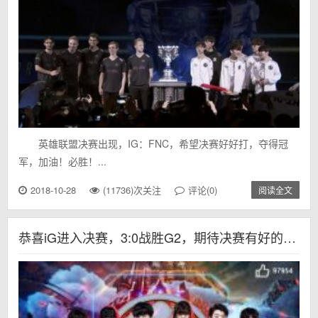
英雄联盟决赛出现，IG：FNC，希望决赛好好打，夺得冠
军，加油！必胜！...
2018-10-28
(11736)次关注
评论(0)
阅读全文
恭喜iG进入决赛，3:0战胜G2，期待决赛有好的发挥，加油iG