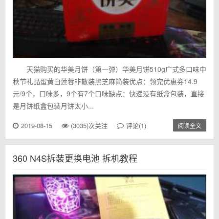
天猫购买的华美月饼（第一弹）华美月饼510g广式多口味中
秋节礼品蛋黄白莲蓉非散装黑芝麻简装优点：领完优惠券14.9
元/9个，口味多，9个有7个口味缺点：快递没有纸盒包装，直接
是月饼纸盒包装月饼太小...
2019-08-15
(3035)次关注
评论(1)
阅读全文
360 N4S拆装更换电池 拆机教程