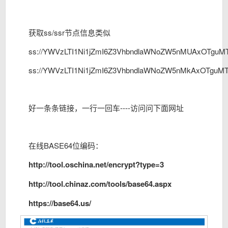
获取ss/ssr节点信息类似
ss://YWVzLTI1Ni1jZmI6Z3VhbndlaWNoZW5nMUAxOTgu
ss://YWVzLTI1Ni1jZmI6Z3VhbndlaWNoZW5nMkAxOTguM
好一条条链接，一行一回车----访问问下面网址
在线BASE64位编码：
http://tool.oschina.net/encrypt?type=3
http://tool.chinaz.com/tools/base64.aspx
https://base64.us/